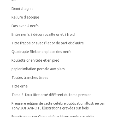
IN 8
Demi chagrin
Reliure d'époque
Dos avec 4 nerfs
Entre nerfs à décor rocaille or et à froid
Titre frappé or avec filet or de part et d'autre
Quadruple filet or en place des nerfs
Roulette or en tête et en pied
papier imitation percale aux plats
Toutes tranches lisses
Titre orné
Tome 2 faux titre orné différent du tome premier
Première édition de cette célèbre publication illustrée par
Tony JOHANNOT , illustrations gravées sur bois
Frontispices sur Chine et faux titres ornés sur vélin