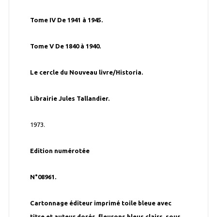
Tome IV De 1941 à 1945.
Tome V De 1840 à 1940.
Le cercle du Nouveau livre/Historia.
Librairie Jules Tallandier.
1973.
Edition numérotée
N°08961.
Cartonnage éditeur imprimé toile bleue avec
titre et auteur dorés, fleurons bleus clairs, sous