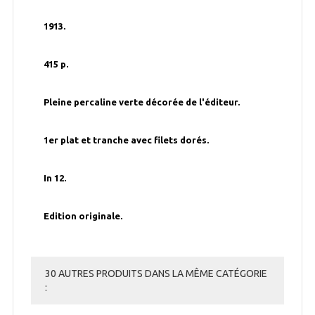
1913.
415 p.
Pleine percaline verte décorée de l'éditeur.
1er plat et tranche avec filets dorés.
In 12.
Edition originale.
30 AUTRES PRODUITS DANS LA MÊME CATÉGORIE
: