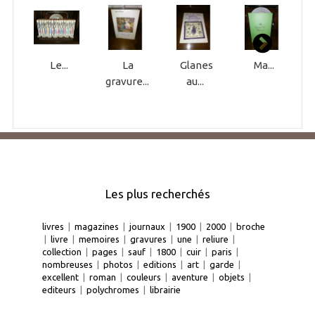
Le...
La
Glanes
Ma...
gravure...
au...
Les plus recherchés
livres
|
magazines
|
journaux
|
1900
|
2000
|
broche
|
livre
|
memoires
|
gravures
|
une
|
reliure
|
collection
|
pages
|
sauf
|
1800
|
cuir
|
paris
|
nombreuses
|
photos
|
editions
|
art
|
garde
|
excellent
|
roman
|
couleurs
|
aventure
|
objets
|
editeurs
|
polychromes
|
librairie