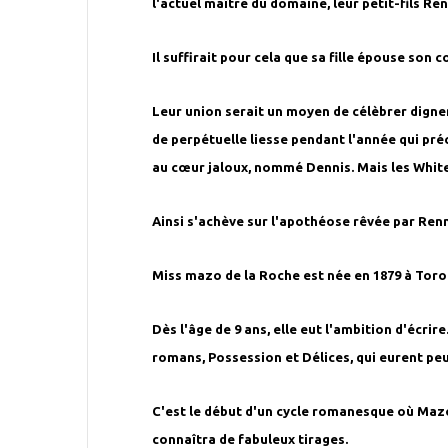
l'actuel maître du domaine, leur petit-fils Re
Il suffirait pour cela que sa fille épouse son c
Leur union serait un moyen de célèbrer dignem
de perpétuelle liesse pendant l'année qui préc
au cœur jaloux, nommé Dennis. Mais les White
Ainsi s'achève sur l'apothéose rêvée par Renn
Miss mazo de la Roche est née en 1879 à Toron
Dès l'âge de 9 ans, elle eut l'ambition d'écr
romans, Possession et Délices, qui eurent peu 
C'est le début d'un cycle romanesque où Mazo
connaîtra de fabuleux tirages.