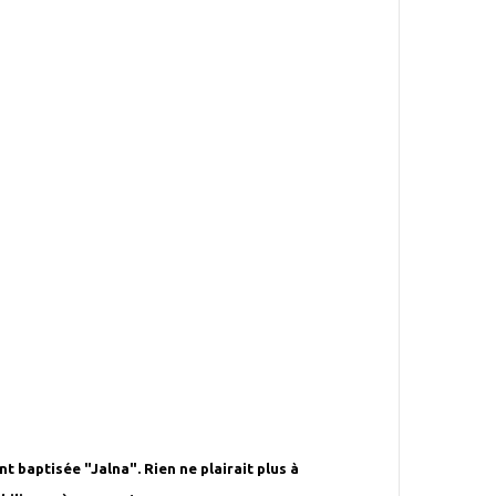
t baptisée "Jalna". Rien ne plairait plus à