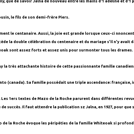
nny, que de savoir Jalna de nouveau entre les mains d'1 adeline et d'1 p
ousin, le fils de son demi-frère Piers.
ent le centanaire. Aussi, la joie est grande lorsque ceux-ci nnoncent
ède la double célébration du centenaire et du mariage s'il n'y avait d
oak sont assez forts et assez unis pour surmonter tous les drames.
y la très attachante histoire de cette passionnante famille canadien
to (canada). Sa famille possédait une triple ascendance: française, i
ire. Les 1ers textes de Mazo de la Roche parurent dans différentes re
de succès. Il faut attendre la publication sz Jalna, en 1927, pour que
 de la Roche évoque les péripéties de la famille Whiteoak si profond