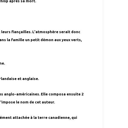
hilip après sa mort.
 leurs fiançailles. L'atmosphère serait donc
ans la famille un petit démon aux yeux verts,
ne.
rlandaise et anglaise.
vues anglo-américaines. Elle composa ensuite 2
 s'impose le nom de cet auteur.
ément attachée à la terre canadienne, qui