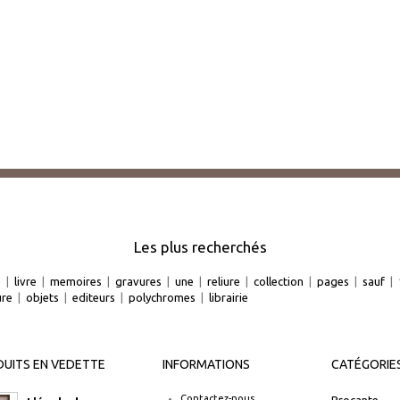
Les plus recherchés
e
|
livre
|
memoires
|
gravures
|
une
|
reliure
|
collection
|
pages
|
sauf
|
ure
|
objets
|
editeurs
|
polychromes
|
librairie
UITS EN VEDETTE
INFORMATIONS
CATÉGORIE
Contactez-nous
Brocante