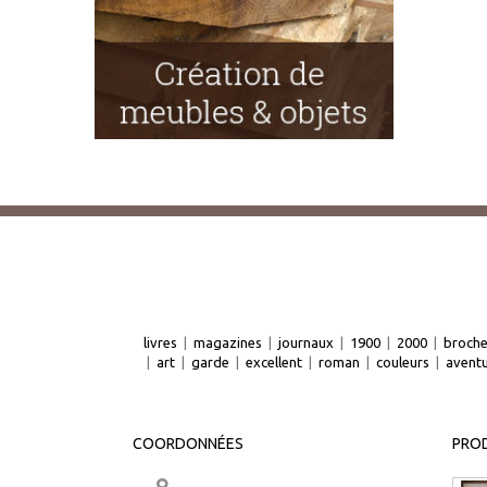
livres
|
magazines
|
journaux
|
1900
|
2000
|
broch
|
art
|
garde
|
excellent
|
roman
|
couleurs
|
avent
COORDONNÉES
PROD