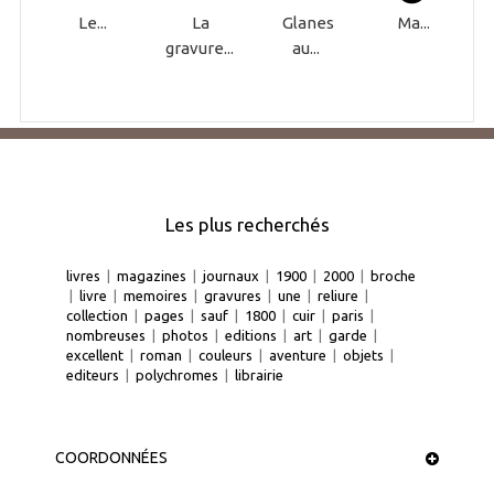
Le...
La
Glanes
Ma...
gravure...
au...
Les plus recherchés
livres
|
magazines
|
journaux
|
1900
|
2000
|
broche
|
livre
|
memoires
|
gravures
|
une
|
reliure
|
collection
|
pages
|
sauf
|
1800
|
cuir
|
paris
|
nombreuses
|
photos
|
editions
|
art
|
garde
|
excellent
|
roman
|
couleurs
|
aventure
|
objets
|
editeurs
|
polychromes
|
librairie
COORDONNÉES