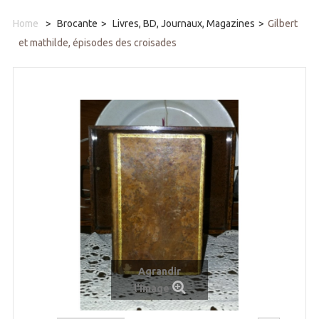
Home
>
Brocante
>
Livres, BD, Journaux, Magazines
>
Gilbert
et mathilde, épisodes des croisades
Agrandir
l'image