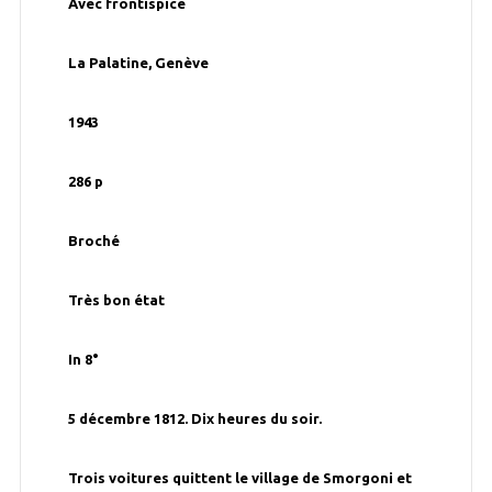
Avec frontispice
La Palatine, Genève
1943
286 p
Broché
Très bon état
In 8°
5 décembre 1812. Dix heures du soir.
Trois voitures quittent le village de Smorgoni et