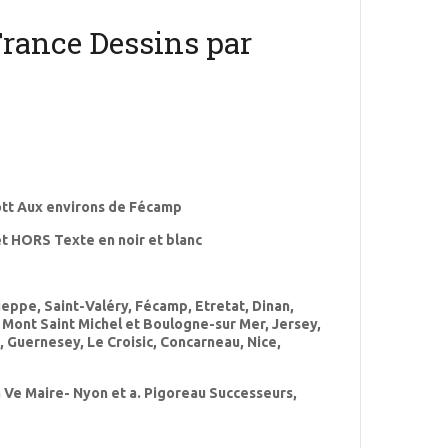
France Dessins par
t
ott Aux environs de Fécamp
t HORS Texte en noir et blanc
ieppe, Saint-Valéry, Fécamp, Etretat, Dinan,
e Mont Saint Michel et Boulogne-sur Mer, Jersey,
e, Guernesey, Le Croisic, Concarneau, Nice,
n Ve Maire- Nyon et a. Pigoreau Successeurs,