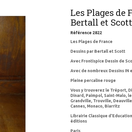
Les Plages de 
Bertall et Scot
Référence
2822
Les Plages de France
Dessins par Bertall et Scott
Avec Frontispice Dessin de Sc
Avec de nombreux Dessins IN e
Pleine percaline rouge
Vous y trouverez le Tréport, D
Dinard, Paimpol, Saint-Malo, l
Grandville, Trouville, Deauvill
Cannes, Monaco, Biarritz
Librairie Classique d'Educatio
éditions
Paris