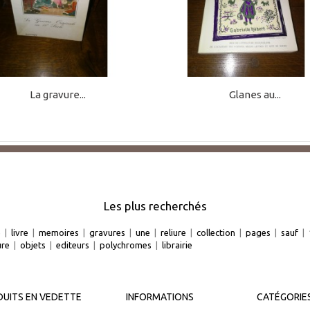
La gravure...
Glanes au...
Les plus recherchés
e
|
livre
|
memoires
|
gravures
|
une
|
reliure
|
collection
|
pages
|
sauf
|
ure
|
objets
|
editeurs
|
polychromes
|
librairie
UITS EN VEDETTE
INFORMATIONS
CATÉGORIE