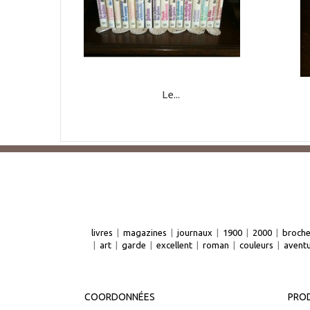
Le...
livres
|
magazines
|
journaux
|
1900
|
2000
|
broch
|
art
|
garde
|
excellent
|
roman
|
couleurs
|
avent
COORDONNÉES
PROD