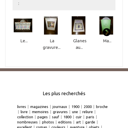
:
Le...
La
Glanes
Ma...
gravure...
au...
Les plus recherchés
livres
|
magazines
|
journaux
|
1900
|
2000
|
broche
|
livre
|
memoires
|
gravures
|
une
|
reliure
|
collection
|
pages
|
sauf
|
1800
|
cuir
|
paris
|
nombreuses
|
photos
|
editions
|
art
|
garde
|
excellent
|
roman
|
couleurs
|
aventure
|
objets
|