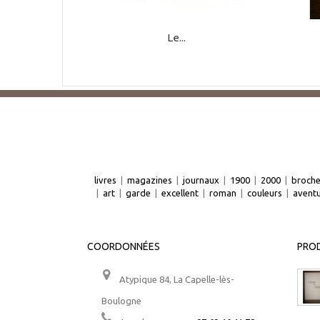
Le...
livres
|
magazines
|
journaux
|
1900
|
2000
|
broch
|
art
|
garde
|
excellent
|
roman
|
couleurs
|
avent
COORDONNÉES
PROD
Atypique 84, La Capelle-lès-
Boulogne