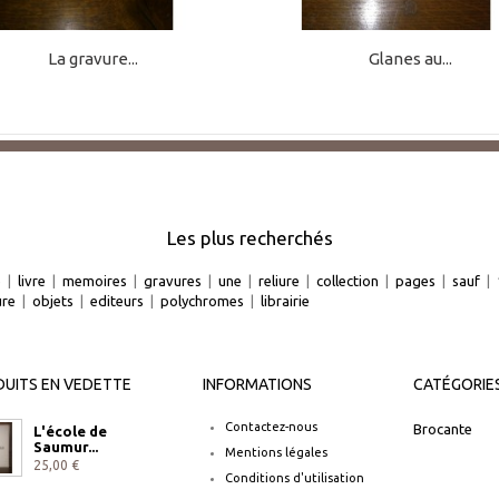
La gravure...
Glanes au...
Les plus recherchés
e
|
livre
|
memoires
|
gravures
|
une
|
reliure
|
collection
|
pages
|
sauf
|
ure
|
objets
|
editeurs
|
polychromes
|
librairie
UITS EN VEDETTE
INFORMATIONS
CATÉGORIE
Contactez-nous
Brocante
L'école de
Saumur...
Mentions légales
25,00 €
Conditions d'utilisation