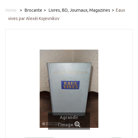
Home
>
Brocante
>
Livres, BD, Journaux, Magazines
>
Eaux
vives par Alexéi Kojevnikov
Agrandir
l'image