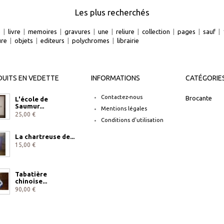
Les plus recherchés
e
|
livre
|
memoires
|
gravures
|
une
|
reliure
|
collection
|
pages
|
sauf
|
ure
|
objets
|
editeurs
|
polychromes
|
librairie
UITS EN VEDETTE
INFORMATIONS
CATÉGORIE
Contactez-nous
Brocante
L'école de
Saumur...
Mentions légales
25,00 €
Conditions d'utilisation
La chartreuse de...
15,00 €
Tabatière
chinoise...
90,00 €