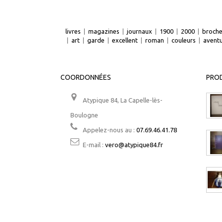
livres
|
magazines
|
journaux
|
1900
|
2000
|
broch
|
art
|
garde
|
excellent
|
roman
|
couleurs
|
avent
COORDONNÉES
PROD
Atypique 84, La Capelle-lès-
Boulogne
Appelez-nous au :
07.69.46.41.78
E-mail :
vero@atypique84.fr