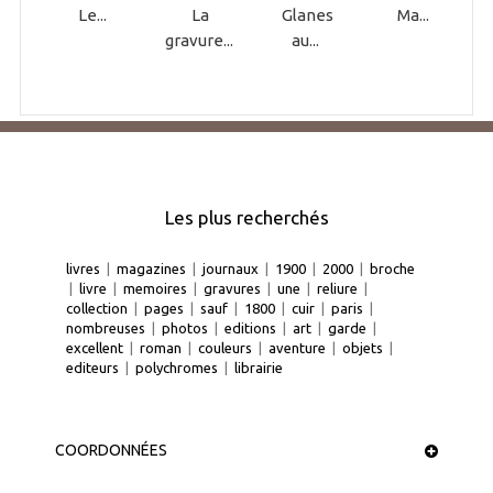
Le...
La
Glanes
Ma...
gravure...
au...
Les plus recherchés
livres
|
magazines
|
journaux
|
1900
|
2000
|
broche
|
livre
|
memoires
|
gravures
|
une
|
reliure
|
collection
|
pages
|
sauf
|
1800
|
cuir
|
paris
|
nombreuses
|
photos
|
editions
|
art
|
garde
|
excellent
|
roman
|
couleurs
|
aventure
|
objets
|
editeurs
|
polychromes
|
librairie
COORDONNÉES