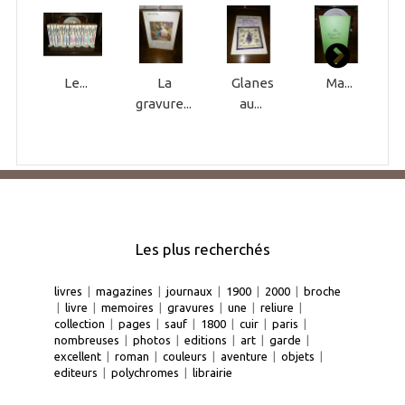
Le...
La
Glanes
Ma...
gravure...
au...
Les plus recherchés
livres
|
magazines
|
journaux
|
1900
|
2000
|
broche
|
livre
|
memoires
|
gravures
|
une
|
reliure
|
collection
|
pages
|
sauf
|
1800
|
cuir
|
paris
|
nombreuses
|
photos
|
editions
|
art
|
garde
|
excellent
|
roman
|
couleurs
|
aventure
|
objets
|
editeurs
|
polychromes
|
librairie