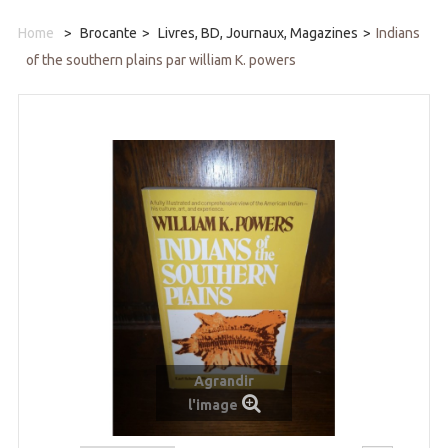
Home
>
Brocante
>
Livres, BD, Journaux, Magazines
>
Indians
of the southern plains par william K. powers
Agrandir
l'image