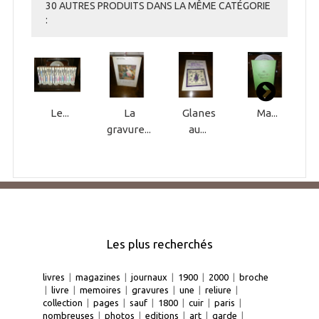
30 AUTRES PRODUITS DANS LA MÊME CATÉGORIE
:
Le...
La
Glanes
Ma...
gravure...
au...
Les plus recherchés
livres
|
magazines
|
journaux
|
1900
|
2000
|
broche
|
livre
|
memoires
|
gravures
|
une
|
reliure
|
collection
|
pages
|
sauf
|
1800
|
cuir
|
paris
|
nombreuses
|
photos
|
editions
|
art
|
garde
|