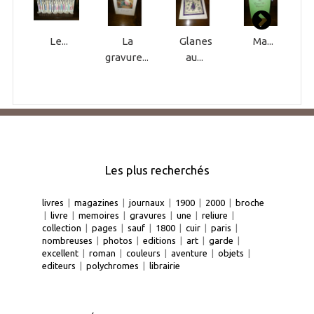
Le...
La
Glanes
Ma...
gravure...
au...
Les plus recherchés
livres
|
magazines
|
journaux
|
1900
|
2000
|
broche
|
livre
|
memoires
|
gravures
|
une
|
reliure
|
collection
|
pages
|
sauf
|
1800
|
cuir
|
paris
|
nombreuses
|
photos
|
editions
|
art
|
garde
|
excellent
|
roman
|
couleurs
|
aventure
|
objets
|
editeurs
|
polychromes
|
librairie