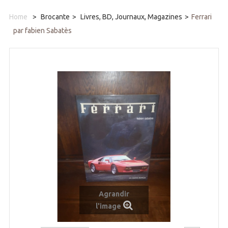
Home
>
Brocante
>
Livres, BD, Journaux, Magazines
>
Ferrari
par fabien Sabatès
Agrandir
l'image