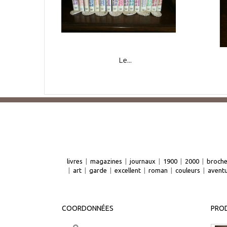
Le...
livres
|
magazines
|
journaux
|
1900
|
2000
|
broch
|
art
|
garde
|
excellent
|
roman
|
couleurs
|
avent
COORDONNÉES
PROD