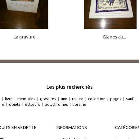
La gravure...
Glanes au...
Les plus recherchés
e
|
livre
|
memoires
|
gravures
|
une
|
reliure
|
collection
|
pages
|
sauf
|
ure
|
objets
|
editeurs
|
polychromes
|
librairie
UITS EN VEDETTE
INFORMATIONS
CATÉGORIE