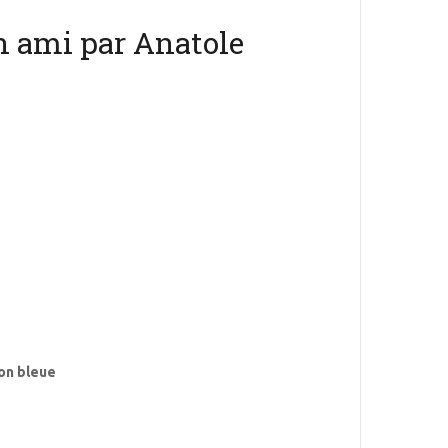
n ami par Anatole
ion bleue