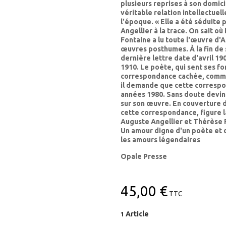
plusieurs reprises à son domicil
véritable relation intellectuel
l'époque. « Elle a été séduite p
Angellier à la trace. On sait où i
Fontaine a lu toute l'œuvre d'A
œuvres posthumes. À la fin de 
dernière lettre date d'avril 19
1910. Le poète, qui sent ses fo
correspondance cachée, comme 
il demande que cette correspon
années 1980. Sans doute devine
sur son œuvre. En couverture 
cette correspondance, figure l
Auguste Angellier et Thérèse F
Un amour digne d'un poète et
les amours légendaires
Opale Presse
45,00 €
TTC
Article
1