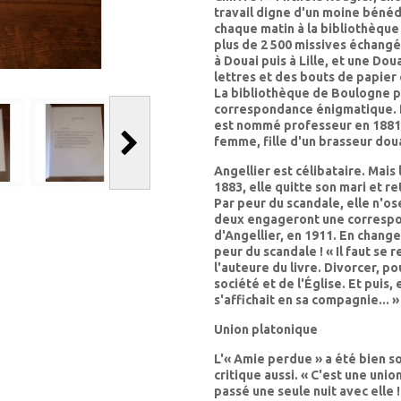
travail digne d'un moine bénédi
chaque matin à la bibliothèqu
plus de 2 500 missives échangé
à Douai puis à Lille, et une D
lettres et des bouts de papier 
La bibliothèque de Boulogne p
correspondance énigmatique. Le
est nommé professeur en 1881 à 
femme, fille d'un brasseur doua
Angellier est célibataire. Mai
1883, elle quitte son mari et r
Par peur du scandale, elle n'o
deux engageront une correspon
d'Angellier, en 1911. En change
peur du scandale ! « Il faut se
l'auteure du livre. Divorcer, p
société et de l'Église. Et puis,
s'affichait en sa compagnie... »
Union platonique
L'« Amie perdue » a été bien s
critique aussi. « C'est une unio
passé une seule nuit avec elle 