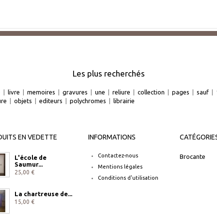
Les plus recherchés
e
|
livre
|
memoires
|
gravures
|
une
|
reliure
|
collection
|
pages
|
sauf
|
ure
|
objets
|
editeurs
|
polychromes
|
librairie
UITS EN VEDETTE
INFORMATIONS
CATÉGORIE
Contactez-nous
Brocante
L'école de
Saumur...
Mentions légales
25,00 €
Conditions d'utilisation
La chartreuse de...
15,00 €