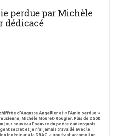
ie perdue par Michèle
r dédicacé
hiffrée d'Auguste Angellier et « l'Amie perdue »
eusienne, Michèle Mouret-Rougier. Plus de 2 500
'un jour nouveau l'oeuvre du poète dunkerquois
gent secret et je n'ai jamais travaillé avec le
cien ingénieur à la DRAC, a pourtant accompli un