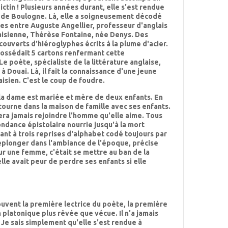
ctin ! Plusieurs années durant, elle s'est rendue
e de Boulogne. Là, elle a soigneusement décodé
es entre Auguste Angellier, professeur d'anglais
ouaisienne, Thérèse Fontaine, née Denys. Des
couverts d'hiéroglyphes écrits à la plume d'acier.
ossédait 5 cartons renfermant cette
 poète, spécialiste de la littérature anglaise,
Douai. Là, il fait la connaissance d'une jeune
isien. C'est le coup de foudre.
s la dame est mariée et mère de deux enfants. En
etourne dans la maison de famille avec ses enfants.
sera jamais rejoindre l'homme qu'elle aime. Tous
dance épistolaire nourrie jusqu'à la mort
ant à trois reprises d'alphabet codé toujours par
 replonger dans l'ambiance de l'époque, précise
our une femme, c'était se mettre au ban de la
 elle avait peur de perdre ses enfants si elle
ouvent la première lectrice du poète, la première
n platonique plus rêvée que vécue. Il n'a jamais
! Je sais simplement qu'elle s'est rendue à