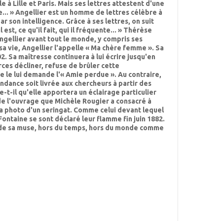
e à Lille et Paris. Mais ses lettres attestent d'une
le... » Angellier est un homme de lettres célèbre à
ar son intelligence. Grâce à ses lettres, on suit
l est, ce qu'il fait, qui il fréquente... » Thérèse
ngellier avant tout le monde, y compris ses
sa vie, Angellier l'appelle « Ma chère femme ». Sa
02. Sa maîtresse continuera à lui écrire jusqu'en
rces décliner, refuse de brûler cette
le lui demande l'« Amie perdue ». Au contraire,
dance soit livrée aux chercheurs à partir des
-t-il qu'elle apportera un éclairage particulier
de l'ouvrage que Michèle Rougier a consacré à
a photo d'un seringat. Comme celui devant lequel
ontaine se sont déclaré leur flamme fin juin 1882.
 de sa muse, hors du temps, hors du monde comme