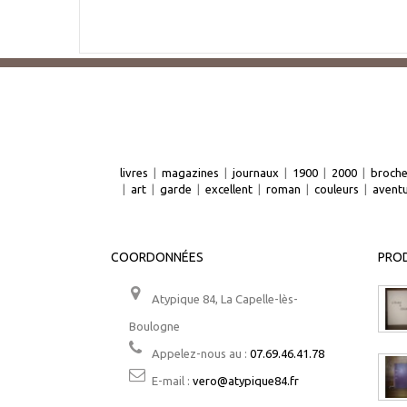
livres
|
magazines
|
journaux
|
1900
|
2000
|
broch
|
art
|
garde
|
excellent
|
roman
|
couleurs
|
avent
COORDONNÉES
PROD
Atypique 84, La Capelle-lès-
Boulogne
Appelez-nous au :
07.69.46.41.78
E-mail :
vero@atypique84.fr