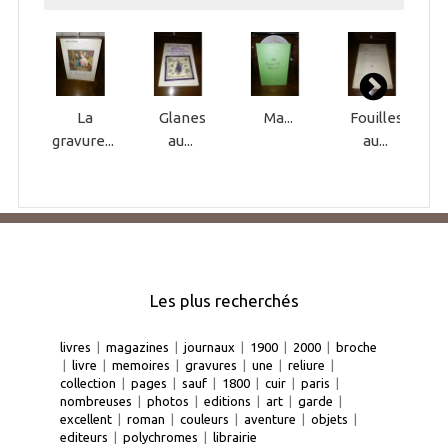
La
Glanes
Ma...
Fouilles
M
gravure...
au...
au...
Les plus recherchés
livres
|
magazines
|
journaux
|
1900
|
2000
|
broche
|
livre
|
memoires
|
gravures
|
une
|
reliure
|
collection
|
pages
|
sauf
|
1800
|
cuir
|
paris
|
nombreuses
|
photos
|
editions
|
art
|
garde
|
excellent
|
roman
|
couleurs
|
aventure
|
objets
|
editeurs
|
polychromes
|
librairie