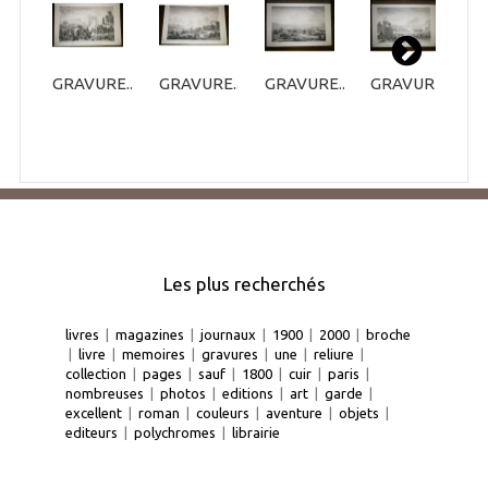
GRAVURE...
GRAVURE...
GRAVURE...
GRAVURE...
G
Les plus recherchés
livres
|
magazines
|
journaux
|
1900
|
2000
|
broche
|
livre
|
memoires
|
gravures
|
une
|
reliure
|
collection
|
pages
|
sauf
|
1800
|
cuir
|
paris
|
nombreuses
|
photos
|
editions
|
art
|
garde
|
excellent
|
roman
|
couleurs
|
aventure
|
objets
|
editeurs
|
polychromes
|
librairie