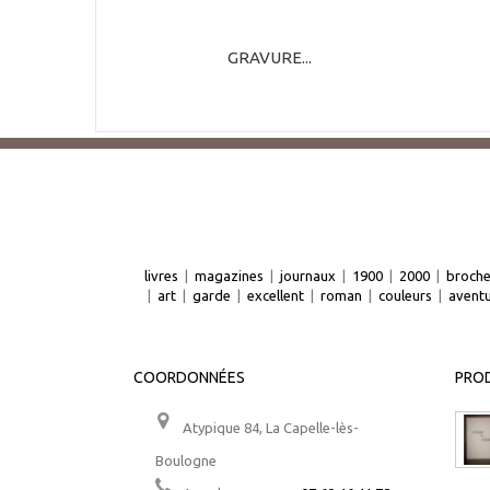
GRAVURE...
livres
|
magazines
|
journaux
|
1900
|
2000
|
broch
|
art
|
garde
|
excellent
|
roman
|
couleurs
|
avent
COORDONNÉES
PROD
Atypique 84, La Capelle-lès-
Boulogne