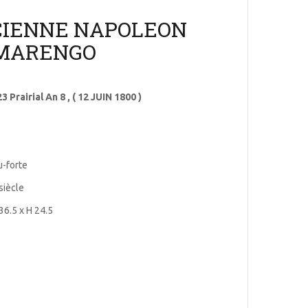
CIENNE NAPOLEON
 MARENGO
 Prairial An 8 , ( 12 JUIN 1800 )
u-forte
siècle
36.5 x H 24.5