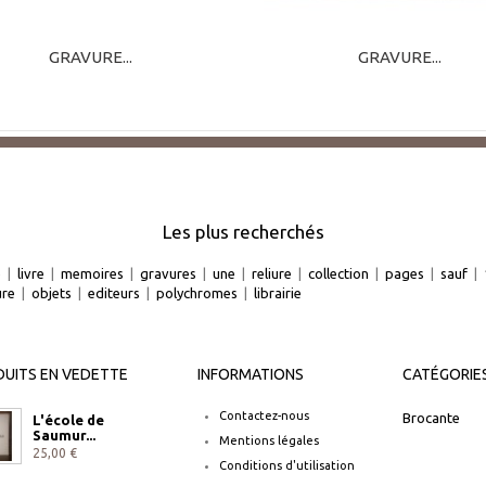
GRAVURE...
GRAVURE...
Les plus recherchés
e
|
livre
|
memoires
|
gravures
|
une
|
reliure
|
collection
|
pages
|
sauf
|
ure
|
objets
|
editeurs
|
polychromes
|
librairie
UITS EN VEDETTE
INFORMATIONS
CATÉGORIE
Contactez-nous
Brocante
L'école de
Saumur...
Mentions légales
25,00 €
Conditions d'utilisation