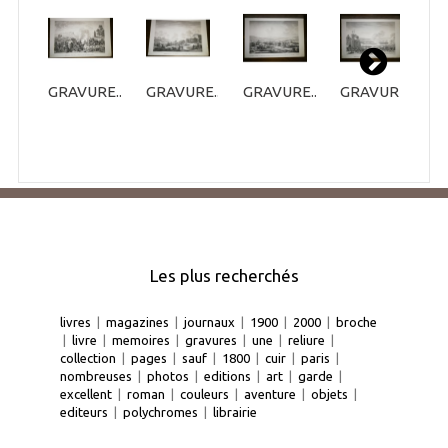
GRAVURE...
GRAVURE...
GRAVURE...
GRAVURE...
G
Les plus recherchés
livres
|
magazines
|
journaux
|
1900
|
2000
|
broche
|
livre
|
memoires
|
gravures
|
une
|
reliure
|
collection
|
pages
|
sauf
|
1800
|
cuir
|
paris
|
nombreuses
|
photos
|
editions
|
art
|
garde
|
excellent
|
roman
|
couleurs
|
aventure
|
objets
|
editeurs
|
polychromes
|
librairie