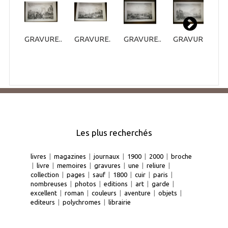
GRAVURE...
GRAVURE...
GRAVURE...
GRAVURE...
G
Les plus recherchés
livres
|
magazines
|
journaux
|
1900
|
2000
|
broche
|
livre
|
memoires
|
gravures
|
une
|
reliure
|
collection
|
pages
|
sauf
|
1800
|
cuir
|
paris
|
nombreuses
|
photos
|
editions
|
art
|
garde
|
excellent
|
roman
|
couleurs
|
aventure
|
objets
|
editeurs
|
polychromes
|
librairie