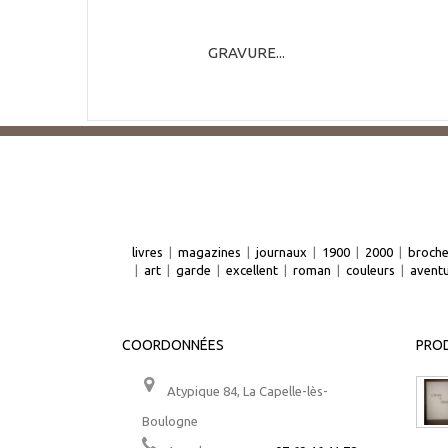
GRAVURE...
livres
|
magazines
|
journaux
|
1900
|
2000
|
broch
|
art
|
garde
|
excellent
|
roman
|
couleurs
|
avent
COORDONNÉES
PROD
Atypique 84, La Capelle-lès-
Boulogne