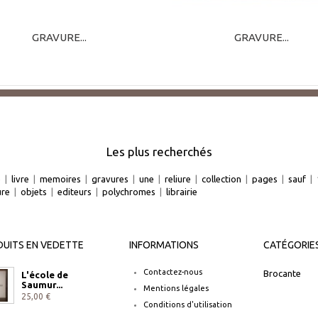
GRAVURE...
GRAVURE...
Les plus recherchés
e
|
livre
|
memoires
|
gravures
|
une
|
reliure
|
collection
|
pages
|
sauf
|
ure
|
objets
|
editeurs
|
polychromes
|
librairie
UITS EN VEDETTE
INFORMATIONS
CATÉGORIE
Contactez-nous
Brocante
L'école de
Saumur...
Mentions légales
25,00 €
Conditions d'utilisation