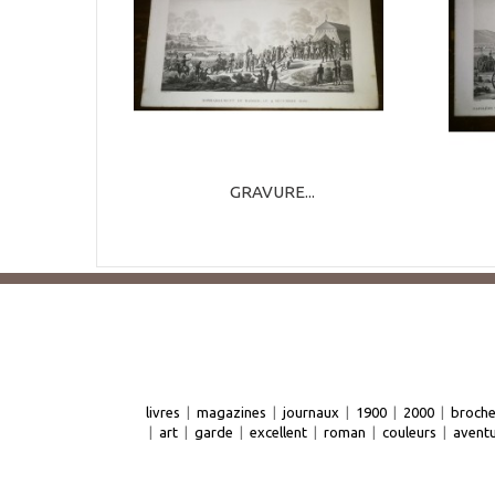
GRAVURE...
livres
|
magazines
|
journaux
|
1900
|
2000
|
broch
|
art
|
garde
|
excellent
|
roman
|
couleurs
|
avent