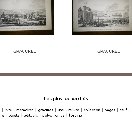
GRAVURE...
GRAVURE...
Les plus recherchés
e
|
livre
|
memoires
|
gravures
|
une
|
reliure
|
collection
|
pages
|
sauf
|
ure
|
objets
|
editeurs
|
polychromes
|
librairie