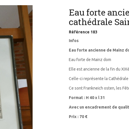
Eau forte anc
cathédrale Sa
Référence
183
Infos
Eau forte ancienne de Mainz d
Eau forte de Mainz dom
Elle est ancienne de la fin du XI
Celle-ci représente la Cathédral
Ce sont Frankneich osten, les Fê
Format : H 40 x l 31
Avec un encadrement de qualit
Prix : 70 €