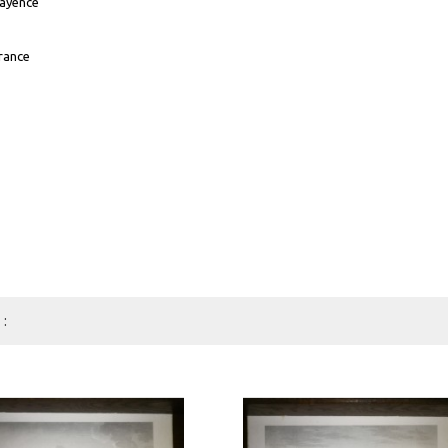
Mayence
France
: