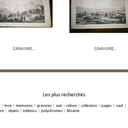
GRAVURE...
GRAVURE...
Les plus recherchés
e
|
livre
|
memoires
|
gravures
|
une
|
reliure
|
collection
|
pages
|
sauf
|
ure
|
objets
|
editeurs
|
polychromes
|
librairie