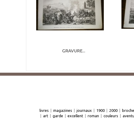
GRAVURE...
livres
|
magazines
|
journaux
|
1900
|
2000
|
broch
|
art
|
garde
|
excellent
|
roman
|
couleurs
|
avent