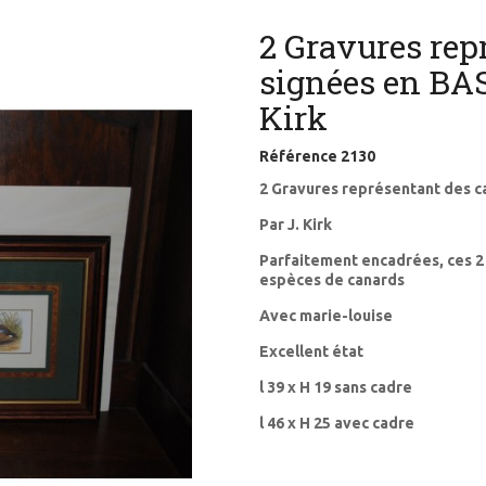
2 Gravures rep
signées en BAS 
Kirk
Référence
2130
2 Gravures représentant des c
Par J. Kirk
Parfaitement encadrées, ces 2
espèces de canards
Avec marie-louise
Excellent état
l 39 x H 19 sans cadre
l 46 x H 25 avec cadre