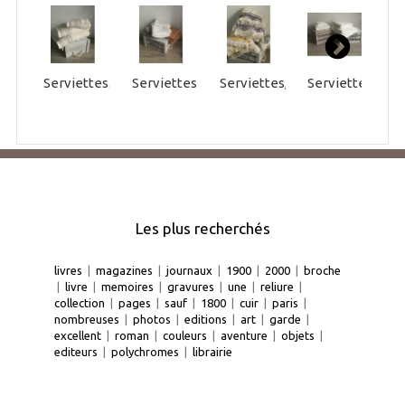
Serviettes...
Serviettes,...
Serviettes,...
Serviettes,...
S
Les plus recherchés
livres
|
magazines
|
journaux
|
1900
|
2000
|
broche
|
livre
|
memoires
|
gravures
|
une
|
reliure
|
collection
|
pages
|
sauf
|
1800
|
cuir
|
paris
|
nombreuses
|
photos
|
editions
|
art
|
garde
|
excellent
|
roman
|
couleurs
|
aventure
|
objets
|
editeurs
|
polychromes
|
librairie