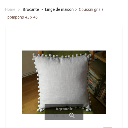
Home
>
Brocante
>
Linge de maison
>
Coussin gris à
pompons 45 x 45
Agrandir
l'image