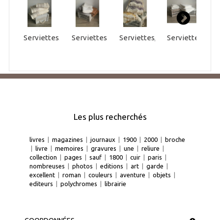
Serviettes...
Serviettes,...
Serviettes,...
Serviettes,...
S
Les plus recherchés
livres
|
magazines
|
journaux
|
1900
|
2000
|
broche
|
livre
|
memoires
|
gravures
|
une
|
reliure
|
collection
|
pages
|
sauf
|
1800
|
cuir
|
paris
|
nombreuses
|
photos
|
editions
|
art
|
garde
|
excellent
|
roman
|
couleurs
|
aventure
|
objets
|
editeurs
|
polychromes
|
librairie