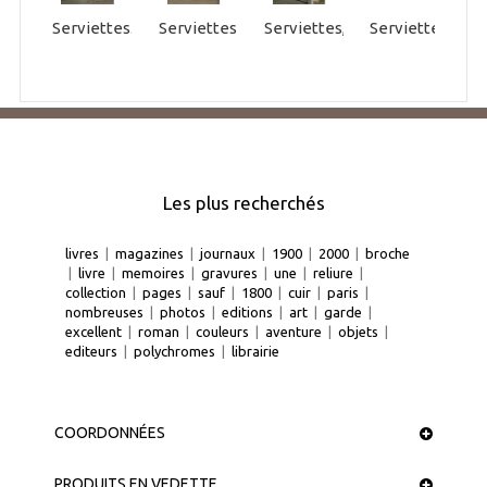
Serviettes...
Serviettes,...
Serviettes,...
Serviettes,...
S
Les plus recherchés
livres
|
magazines
|
journaux
|
1900
|
2000
|
broche
|
livre
|
memoires
|
gravures
|
une
|
reliure
|
collection
|
pages
|
sauf
|
1800
|
cuir
|
paris
|
nombreuses
|
photos
|
editions
|
art
|
garde
|
excellent
|
roman
|
couleurs
|
aventure
|
objets
|
editeurs
|
polychromes
|
librairie
COORDONNÉES
PRODUITS EN VEDETTE