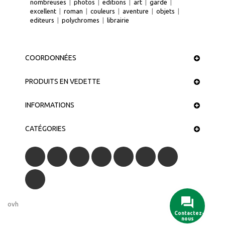
nombreuses
|
photos
|
editions
|
art
|
garde
|
excellent
|
roman
|
couleurs
|
aventure
|
objets
|
editeurs
|
polychromes
|
librairie
COORDONNÉES
PRODUITS EN VEDETTE
INFORMATIONS
CATÉGORIES
ovh
Contactez-
nous