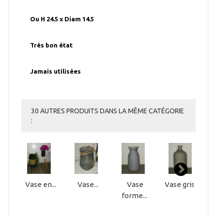
Ou H 24.5 x Diam 14.5
Très bon état
Jamais utilisées
30 AUTRES PRODUITS DANS LA MÊME CATÉGORIE
:
Vase en...
Vase...
Vase
Vase gris...
P
forme...