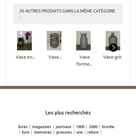
30 AUTRES PRODUITS DANS LA MÊME CATÉGORIE
:
Vase en...
Vase...
Vase
Vase gris...
P
forme...
Les plus recherchés
livres
|
magazines
|
journaux
|
1900
|
2000
|
broche
|
livre
|
memoires
|
gravures
|
une
|
reliure
|