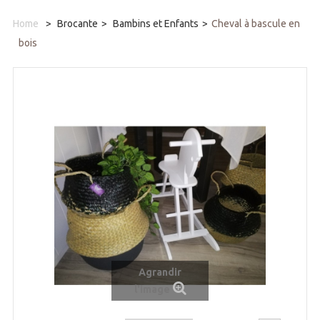
Home
>
Brocante
>
Bambins et Enfants
>
Cheval à bascule en
bois
Agrandir
l'image