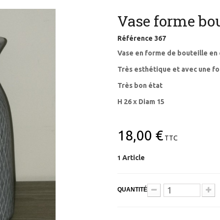
Vase forme bou
Référence
367
Vase en forme de bouteille en
Très esthétique et avec une f
Très bon état
H 26 x Diam 15
18,00 €
TTC
Article
1
QUANTITÉ