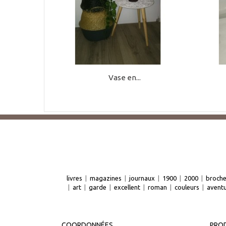
Vase en...
livres
|
magazines
|
journaux
|
1900
|
2000
|
broch
|
art
|
garde
|
excellent
|
roman
|
couleurs
|
avent
COORDONNÉES
PROD