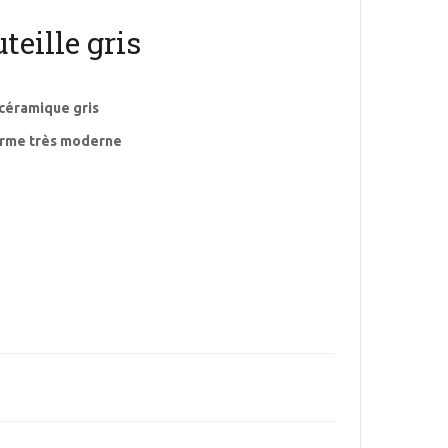
teille gris
 céramique gris
orme très moderne