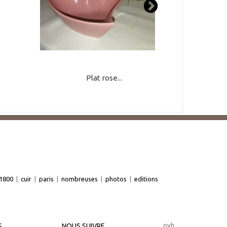
Plat rose...
1800
|
cuir
|
paris
|
nombreuses
|
photos
|
editions
ovh
S
NOUS SUIVRE