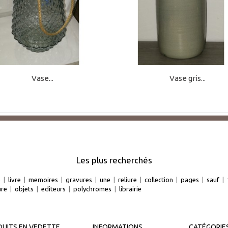
Vase...
Vase gris...
Les plus recherchés
e
|
livre
|
memoires
|
gravures
|
une
|
reliure
|
collection
|
pages
|
sauf
|
ure
|
objets
|
editeurs
|
polychromes
|
librairie
UITS EN VEDETTE
INFORMATIONS
CATÉGORIE