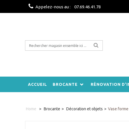
Appelez-nous au :
07.69.46.41.78
ACCUEIL
BROCANTE
RÉNOVATION D'I
Home
>
Brocante
>
Décoration et objets
>
Vase forme 