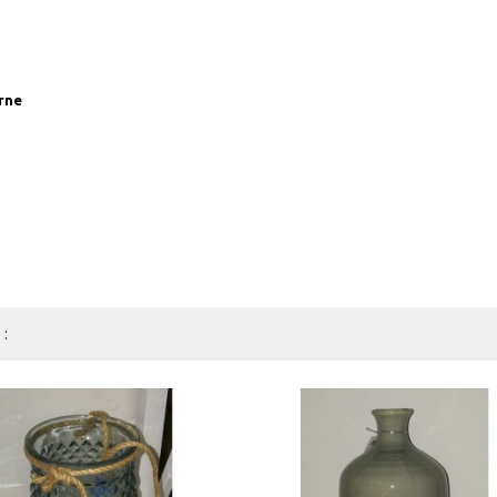
rne
: