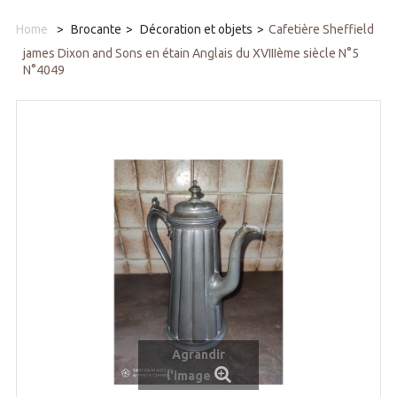
Home
>
Brocante
>
Décoration et objets
>
Cafetière Sheffield
james Dixon and Sons en étain Anglais du XVIIIème siècle N°5
N°4049
Agrandir
l'image