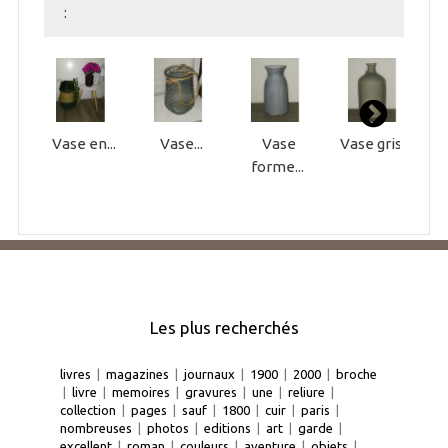
:
Vase en...
Vase...
Vase
Vase gris...
P
forme...
Les plus recherchés
livres
|
magazines
|
journaux
|
1900
|
2000
|
broche
|
livre
|
memoires
|
gravures
|
une
|
reliure
|
collection
|
pages
|
sauf
|
1800
|
cuir
|
paris
|
nombreuses
|
photos
|
editions
|
art
|
garde
|
excellent
|
roman
|
couleurs
|
aventure
|
objets
|