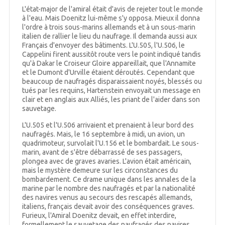
L'état-major de l'amiral était d'avis de rejeter tout le monde
à l'eau. Mais Doenitz lui-même s'y opposa. Mieux il donna
l'ordre à trois sous-marins allemands et à un sous-marin
italien de rallier le lieu du naufrage. Il demanda aussi aux
Français d'envoyer des bâtiments. L'U.505, l'U.506, le
Cappelini firent aussitôt route vers le point indiqué tandis
qu'à Dakar le Croiseur Gloire appareillait, que l'Annamite
et le Dumont d'Urville étaient déroutés. Cependant que
beaucoup de naufragés disparaissaient noyés, blessés ou
tués par les requins, Hartenstein envoyait un message en
clair et en anglais aux Alliés, les priant de l'aider dans son
sauvetage.
L'U.505 et l'U.506 arrivaient et prenaient à leur bord des
naufragés. Mais, le 16 septembre à midi, un avion, un
quadrimoteur, survolait l'U.156 et le bombardait. Le sous-
marin, avant de s'être débarrassé de ses passagers,
plongea avec de graves avaries. L'avion était américain,
mais le mystère demeure sur les circonstances du
bombardement. Ce drame unique dans les annales de la
marine par le nombre des naufragés et par la nationalité
des navires venus au secours des rescapés allemands,
italiens, français devait avoir des conséquences graves.
Furieux, l'Amiral Doenitz devait, en effet interdire,
formellement le sauvetage des naufragés des navires