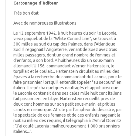
Cartonnage d'éditeur
Très bon état
Avec de nombreuses illustrations
Le 12 septembre 1942, à huit heures du soir, le Laconia,
vieux paquebot de la "White Cunard Line", se trouvait à
300 milles au sud du cap des Palmes, dans l'Atlantique
Sud. Il regagnait l'Angleterre, venant de Suez avec trois
milles passagers, dont un grand nombre de femmes et
d'enfants, à son bord. A huit heures dix un sous-marin
allemand l'U.156, commandant Werner Hartenstein, le
torpillait et le coulait... Hartenstein circulait au milieu des
épaves à la recherche du commandant du Laconia, pour le
faire prisonnier, lorsqu'il entendit appeler "au secours" en
italien. Il repêcha quelques naufragés et apprit ainsi que
le Laconia contenait dans ses cales mille huit cent italiens
fait prisonniers en Libye. Hartenstein recueillit prés de
deux cent hommes sur son petit sous-marin, et prit les
canots en remorque. Affolé par l'ampleur du désastre, par
le spectacle de ces femmes et de ces enfants nageant la
nuit au milieu des requins, il télégraphia à l'Amiral Doenitz
: "J'ai coulé Laconia ; malheureusement 1.800 prisonniers
italiens...".