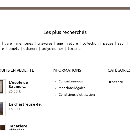
Les plus recherchés
e
|
livre
|
memoires
|
gravures
|
une
|
reliure
|
collection
|
pages
|
sauf
|
ure
|
objets
|
editeurs
|
polychromes
|
librairie
UITS EN VEDETTE
INFORMATIONS
CATÉGORIE
Contactez-nous
Brocante
L'école de
Saumur...
Mentions légales
25,00 €
Conditions d'utilisation
La chartreuse de...
15,00 €
Tabatière
chinoise...