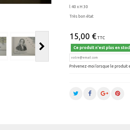
l 40 x H 30
Très bon état
15,00 €
TTC
Ce produit n'est plus en stoc
Prévenez-moi lorsque le produit 