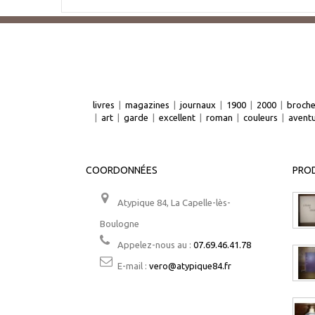
livres
|
magazines
|
journaux
|
1900
|
2000
|
broch
|
art
|
garde
|
excellent
|
roman
|
couleurs
|
avent
COORDONNÉES
PROD
Atypique 84, La Capelle-lès-
Boulogne
Appelez-nous au :
07.69.46.41.78
E-mail :
vero@atypique84.fr