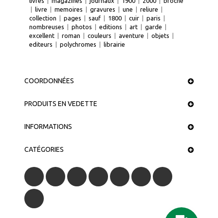
livres
|
magazines
|
journaux
|
1900
|
2000
|
broche
|
livre
|
memoires
|
gravures
|
une
|
reliure
|
collection
|
pages
|
sauf
|
1800
|
cuir
|
paris
|
nombreuses
|
photos
|
editions
|
art
|
garde
|
excellent
|
roman
|
couleurs
|
aventure
|
objets
|
editeurs
|
polychromes
|
librairie
COORDONNÉES
PRODUITS EN VEDETTE
INFORMATIONS
CATÉGORIES