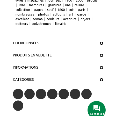
livres
|
magazines
|
journaux
|
1900
|
2000
|
broche
|
livre
|
memoires
|
gravures
|
une
|
reliure
|
collection
|
pages
|
sauf
|
1800
|
cuir
|
paris
|
nombreuses
|
photos
|
editions
|
art
|
garde
|
excellent
|
roman
|
couleurs
|
aventure
|
objets
|
editeurs
|
polychromes
|
librairie
COORDONNÉES
PRODUITS EN VEDETTE
INFORMATIONS
CATÉGORIES
Contactez-