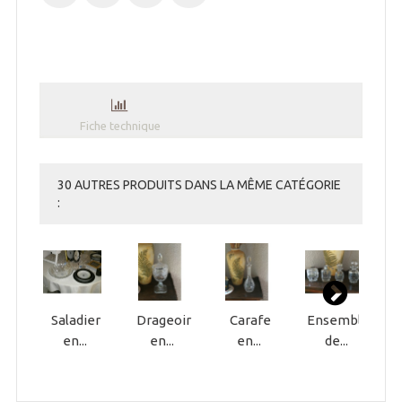
Fiche technique
30 AUTRES PRODUITS DANS LA MÊME CATÉGORIE
:
Saladier
Drageoir
Carafe
Ensemble
V
en...
en...
en...
de...