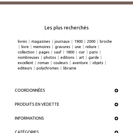
Les plus recherchés
livres
|
magazines
|
journaux
|
1900
|
2000
|
broche
|
livre
|
memoires
|
gravures
|
une
|
reliure
|
collection
|
pages
|
sauf
|
1800
|
cuir
|
paris
|
nombreuses
|
photos
|
editions
|
art
|
garde
|
excellent
|
roman
|
couleurs
|
aventure
|
objets
|
editeurs
|
polychromes
|
librairie
COORDONNÉES
PRODUITS EN VEDETTE
INFORMATIONS
CATÉGORIES