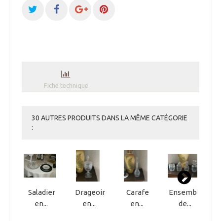
Fiche technique
30 AUTRES PRODUITS DANS LA MÊME CATÉGORIE
:
Saladier
Drageoir
Carafe
Ensemble
V
en...
en...
en...
de...