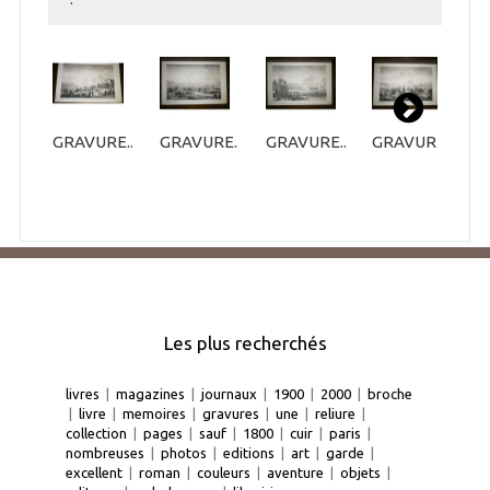
GRAVURE...
GRAVURE...
GRAVURE...
GRAVURE...
G
Les plus recherchés
livres
|
magazines
|
journaux
|
1900
|
2000
|
broche
|
livre
|
memoires
|
gravures
|
une
|
reliure
|
collection
|
pages
|
sauf
|
1800
|
cuir
|
paris
|
nombreuses
|
photos
|
editions
|
art
|
garde
|
excellent
|
roman
|
couleurs
|
aventure
|
objets
|