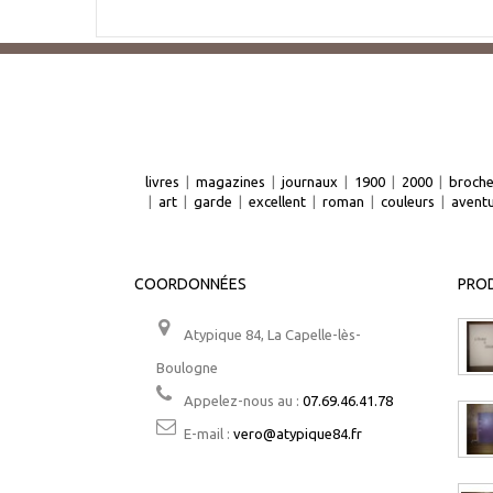
livres
|
magazines
|
journaux
|
1900
|
2000
|
broch
|
art
|
garde
|
excellent
|
roman
|
couleurs
|
avent
COORDONNÉES
PROD
Atypique 84, La Capelle-lès-
Boulogne
Appelez-nous au :
07.69.46.41.78
E-mail :
vero@atypique84.fr