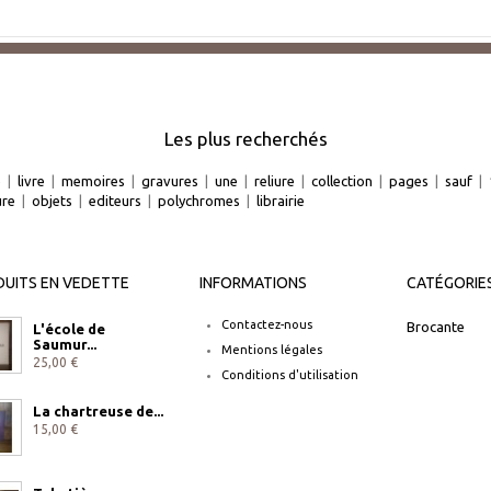
Les plus recherchés
e
|
livre
|
memoires
|
gravures
|
une
|
reliure
|
collection
|
pages
|
sauf
|
ure
|
objets
|
editeurs
|
polychromes
|
librairie
UITS EN VEDETTE
INFORMATIONS
CATÉGORIE
Contactez-nous
Brocante
L'école de
Saumur...
Mentions légales
25,00 €
Conditions d'utilisation
La chartreuse de...
15,00 €