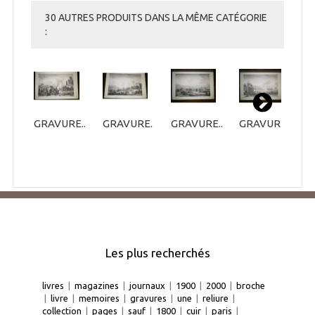
30 AUTRES PRODUITS DANS LA MÊME CATÉGORIE
:
GRAVURE...
GRAVURE...
GRAVURE...
GRAVURE...
G
Les plus recherchés
livres
|
magazines
|
journaux
|
1900
|
2000
|
broche
|
livre
|
memoires
|
gravures
|
une
|
reliure
|
collection
|
pages
|
sauf
|
1800
|
cuir
|
paris
|