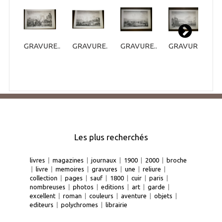
GRAVURE...
GRAVURE...
GRAVURE...
GRAVURE...
G
Les plus recherchés
livres
|
magazines
|
journaux
|
1900
|
2000
|
broche
|
livre
|
memoires
|
gravures
|
une
|
reliure
|
collection
|
pages
|
sauf
|
1800
|
cuir
|
paris
|
nombreuses
|
photos
|
editions
|
art
|
garde
|
excellent
|
roman
|
couleurs
|
aventure
|
objets
|
editeurs
|
polychromes
|
librairie