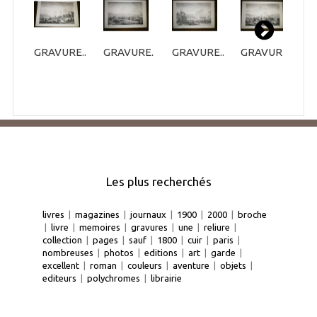
GRAVURE...
GRAVURE...
GRAVURE...
GRAVURE...
G
Les plus recherchés
livres
|
magazines
|
journaux
|
1900
|
2000
|
broche
|
livre
|
memoires
|
gravures
|
une
|
reliure
|
collection
|
pages
|
sauf
|
1800
|
cuir
|
paris
|
nombreuses
|
photos
|
editions
|
art
|
garde
|
excellent
|
roman
|
couleurs
|
aventure
|
objets
|
editeurs
|
polychromes
|
librairie