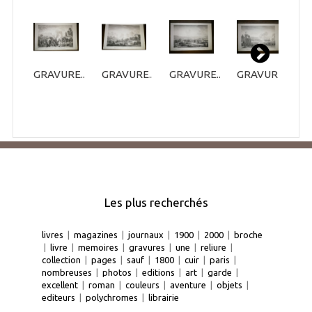
GRAVURE...
GRAVURE...
GRAVURE...
GRAVURE...
G
Les plus recherchés
livres
|
magazines
|
journaux
|
1900
|
2000
|
broche
|
livre
|
memoires
|
gravures
|
une
|
reliure
|
collection
|
pages
|
sauf
|
1800
|
cuir
|
paris
|
nombreuses
|
photos
|
editions
|
art
|
garde
|
excellent
|
roman
|
couleurs
|
aventure
|
objets
|
editeurs
|
polychromes
|
librairie