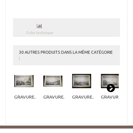
Fiche technique
30 AUTRES PRODUITS DANS LA MÊME CATÉGORIE
:
GRAVURE...
GRAVURE...
GRAVURE...
GRAVURE...
G