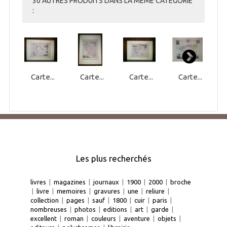
30 AUTRES PRODUITS DANS LA MÊME CATÉGORIE
:
Carte...
Carte...
Carte...
Carte...
Les plus recherchés
livres
|
magazines
|
journaux
|
1900
|
2000
|
broche
|
livre
|
memoires
|
gravures
|
une
|
reliure
|
collection
|
pages
|
sauf
|
1800
|
cuir
|
paris
|
nombreuses
|
photos
|
editions
|
art
|
garde
|
excellent
|
roman
|
couleurs
|
aventure
|
objets
|